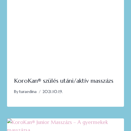
KoroKan®️ szülés utáni/aktív masszázs
By
turaedina
2021.10.19.