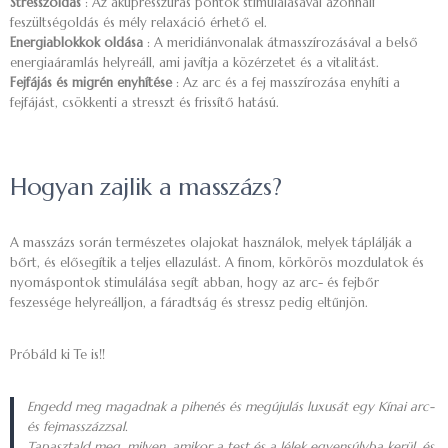
Stresszoldás
: Az akupresszúrás pontok stimulálásával azonnali
feszültségoldás és mély relaxáció érhető el.
Energiablokkok oldása
: A meridiánvonalak átmasszírozásával a belső
energiaáramlás helyreáll, ami javítja a közérzetet és a vitalitást.
Fejfájás és migrén enyhítése
: Az arc és a fej masszírozása enyhíti a
fejfájást, csökkenti a stresszt és frissítő hatású.
Hogyan zajlik a masszázs?
A masszázs során természetes olajokat használok, melyek táplálják a
bőrt, és elősegítik a teljes ellazulást. A finom, körkörös mozdulatok és
nyomáspontok stimulálása segít abban, hogy az arc- és fejbőr
feszessége helyreálljon, a fáradtság és stressz pedig eltűnjön.
Próbáld ki Te is!!
Engedd meg magadnak a pihenés és megújulás luxusát egy Kínai arc-
és fejmasszázzsal.
Tapasztald meg, milyen, amikor a test és a lélek egyensúlyba kerül, és