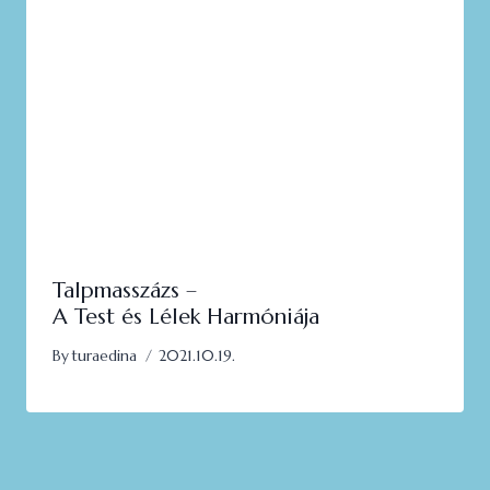
Talpmasszázs –
A Test és Lélek Harmóniája
By
turaedina
2021.10.19.