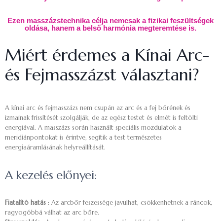
Ezen masszázstechnika célja nemcsak a fizikai feszültségek
oldása, hanem a belső harmónia megteremtése is.
Miért érdemes a Kínai Arc-
és Fejmasszázst választani?
A kínai arc és fejmasszázs nem csupán az arc és a fej bőrének és
izmainak frissítését szolgálják, de az egész testet és elmét is feltölti
energiával. A masszázs során használt speciális mozdulatok a
meridiánpontokat is érintve, segítik a test természetes
energiaáramlásának helyreállítását.
A kezelés előnyei:
Fiatalító hatás
: Az arcbőr feszessége javulhat, csökkenhetnek a ráncok,
ragyogóbbá válhat az arc bőre.