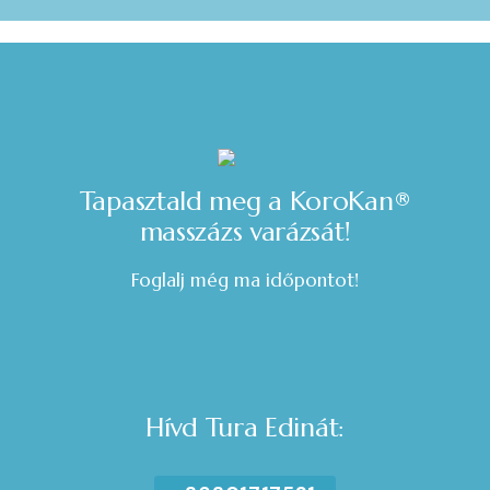
Tapasztald meg a KoroKan®️
masszázs varázsát!
Foglalj még ma időpontot!
Hívd Tura Edinát: