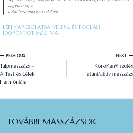
hagyd, hogy a
belső harmónia Rád találjon!
LÉPJ KAPCSOLATBA VELEM, ÉS FOGLALJ
IDŐPONTOT MÉG MA!
PREVIOUS
NEXT
Talpmasszázs –
KoroKan®️ szülés
A Test és Lélek
utáni/aktív masszázs
Harmóniája
TOVÁBBI MASSZÁZSOK