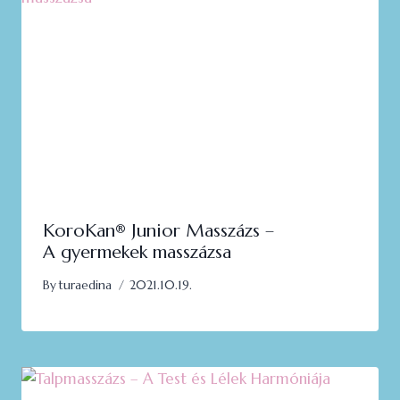
KoroKan®️ Junior Masszázs –
A gyermekek masszázsa
By
turaedina
2021.10.19.