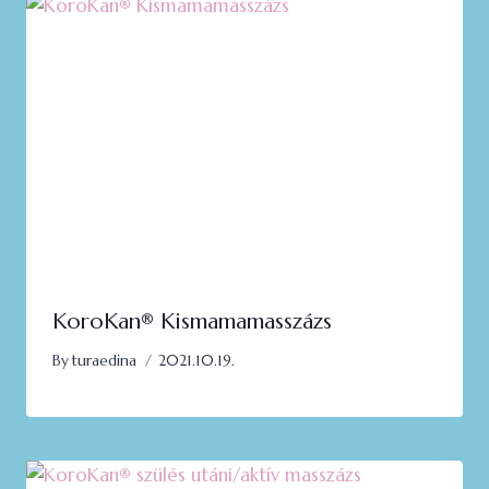
KoroKan® Kismamamasszázs
By
turaedina
2021.10.19.